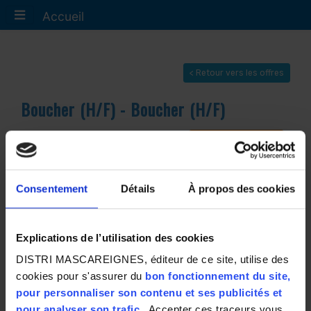
Accueil
< Retour vers les offres
Boucher (H/F) - Boucher (H/F)
JE POSTULE
Consentement
Détails
À propos des cookies
Type de contrat :
CDI
Niveau études :
CAP / BEP
Explications de l’utilisation des cookies
Ville :
97438 - STE MARIE
DISTRI MASCAREIGNES, éditeur de ce site, utilise des
Niveau expérience :
cookies pour s'assurer du
bon fonctionnement du site,
Partager :
pour personnaliser son contenu et ses publicités et
pour analyser son trafic.
Accepter ces traceurs vous