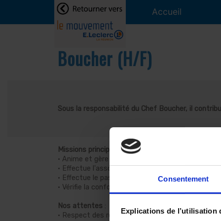
Accueil
Boucher (H/F)
Sous la responsabilité du Chef Boucher, il contrib
Missions principales
:
· Anime et gère le stand
· Effectue l'assortiment et le réassort des produi
· Effectue le passage des commandes et la prépa
Consentement
· Vérifie la conformité des marchandises livrées 
Nos attentes
:
Explications de l’utilisation
· Respect des règles d’hygiène, de traçabilité et 