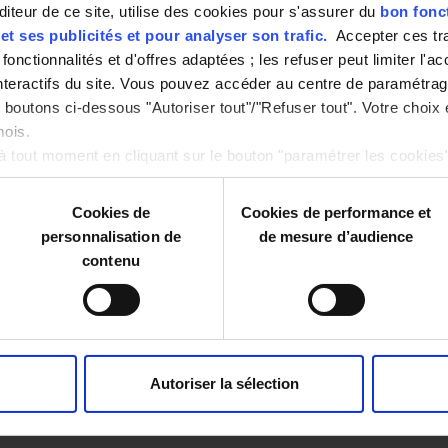
r de ce site, utilise des cookies pour s'assurer du
bon fonc
t ses publicités et pour analyser son trafic.
Accepter ces tr
fonctionnalités et d'offres adaptées ; les refuser peut limiter l'a
interactifs du site. Vous pouvez accéder au centre de paramétra
t Pionnier, Bienveillance,
us attendons !
es boutons ci-dessous "Autoriser tout"/"Refuser tout". Votre choix
mois.
 tout moment en cliquant sur le bouton "paramétrer les cookie
Cookies de
Cookies de performance et
personnalisation de
de mesure d’audience
contenu
Autoriser la sélection