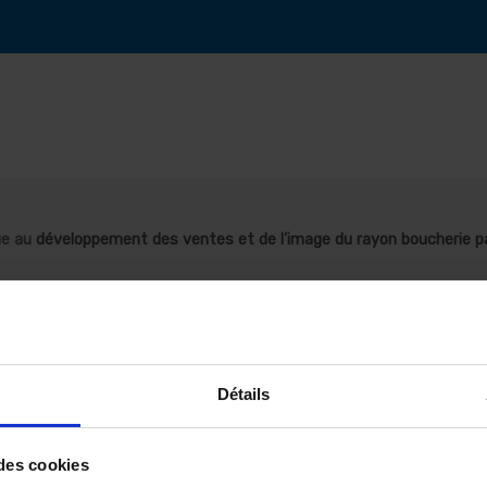
ue au
développement des ventes et de l’image du rayon boucherie par
ts
ration des viandes
Détails
et vendues
 des cookies
de sécurité alimentaire