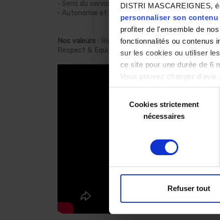
· Sens du service client
DISTRI MASCAREIGNES, éditeu
· Autonomie et réactivité
personnaliser son contenu e
profiter de l'ensemble de nos 
fonctionnalités ou contenus 
Nos valeurs
: Rigueur, Esprit entrepreneurial, Espri
Respect & Equité, ça vous parle ? Alors, nous vo
sur les cookies ou utiliser l
ce site pour une durée de 6 
Vous pouvez changer d'avis à
notre site.
Sélection
Cookies strictement
du
nécessaires
consentement
Refuser tout