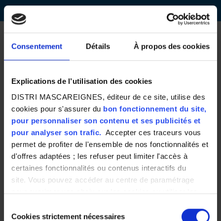
Accueil
Consentement
Détails
À propos des cookies
Chargé de
Communication
Explications de l’utilisation des cookies
et
Découvrir d'autres
DISTRI MASCAREIGNES, éditeur de ce site, utilise des
métiers
cookies pour s'assurer du
bon fonctionnement du site,
Evènementiel
pour personnaliser son contenu et ses publicités et
H/F
pour analyser son trafic.
Accepter ces traceurs vous
permet de profiter de l'ensemble de nos fonctionnalités et
d'offres adaptées ; les refuser peut limiter l'accès à
certaines fonctionnalités ou contenus interactifs du
site. Vous pouvez accéder au centre de paramétrage
Vous avez la charge de l’organisation d’événements
pour exprimer vos choix sur les cookies ou utiliser les
portés par l’enseigne ainsi que de l’animation du plan de
boutons ci-dessous "Autoriser tout"/"Refuser tout". Votre
Sélection
communication
choix est valable uniquement sur ce site pour une durée
Cookies strictement nécessaires
du