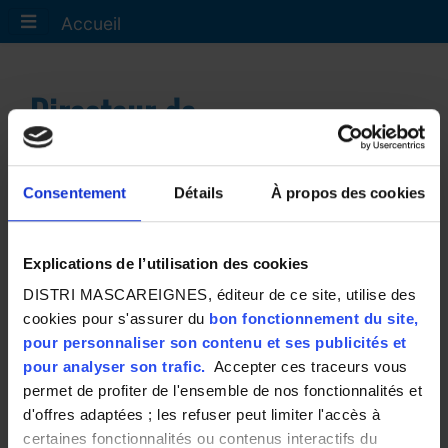
Accueil
Directeur de
magasin
Découvrir d'autres métiers
(H/F)
Consentement
Détails
À propos des cookies
Explications de l’utilisation des cookies
DISTRI MASCAREIGNES, éditeur de ce site, utilise des
Rattaché à la Direction Exploitation des Hypermarchés et
Supermarchés, il est responsable de la performance de
cookies pour s'assurer du
bon fonctionnement du site,
son magasin et de sa pérennité par la gestion
pour personnaliser son contenu et ses publicités et
économique, humaine et commerciale de son périmètre ; il
pour analyser son trafic.
Accepter ces traceurs vous
garantit la qualité de l'expérience client, dans le respect
permet de profiter de l'ensemble de nos fonctionnalités et
des valeurs de l'entreprise.
d'offres adaptées ; les refuser peut limiter l'accès à
certaines fonctionnalités ou contenus interactifs du