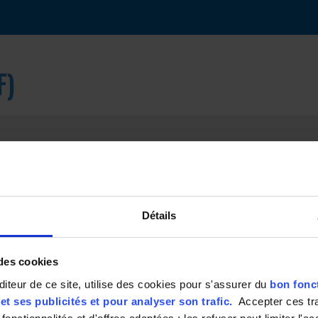
F)
titue et réalise le suivi des dossiers d’importations.
Détails
s factures fournisseurs
 des cookies
marchandises
r de ce site, utilise des cookies pour s'assurer du
bon fonc
t ses publicités et pour analyser son trafic.
Accepter ces tr