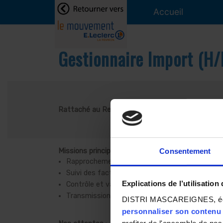
Accueil
Gestionnaire Import (H/
Rattaché au Responsable Logistique Amont, il cons
Consentement
Missions principales
:
Rapprochement des entre les commandes et le
Suivi des facturations transitaires
Explications de l’utilisation
Contrôle et validation des prix de revient des 
Transmission et suivi des commandes
DISTRI MASCAREIGNES, éditeu
personnaliser son contenu e