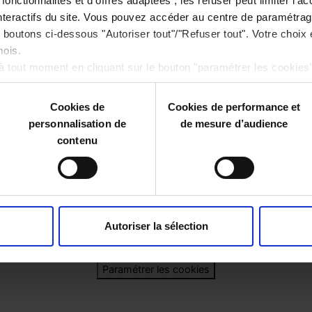
fonctionnalités et d'offres adaptées ; les refuser peut limiter l'a
interactifs du site. Vous pouvez accéder au centre de paramétra
ques, notamment dans
es boutons ci-dessous "Autoriser tout"/"Refuser tout". Votre choix
erches, croisement, synthèse)
mois.
 tout moment en cliquant sur le bouton "paramétrer les cookie
t Pionnier, Bienveillance,
Cookies de
Cookies de performance et
us attendons !
personnalisation de
de mesure d’audience
contenu
Autoriser la sélection
Mentions légales
Charte de données personnelles
Paramétrer les cookies