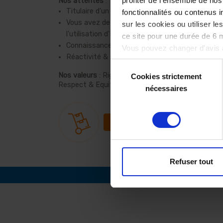
profiter de l'ensemble de nos 
Nos attentes
:
Titulaire d’un Bac+2 (logistique idéalement)
fonctionnalités ou contenus 
Vous avez de bonnes compétences informati
sur les cookies ou utiliser l
l'utilisation d'Excel (Analyse de données, rech
ce site pour une durée de 6 
Connaissance de la chaîne logistique
Vous pouvez changer d'avis à
Réactivité & Organisation
notre site.
Sélection
Nos valeurs
: Rigueur, Esprit entrepreneurial, Espri
Cookies strictement
du
Respect & Equité, ça vous parle ? Alors, nous vo
nécessaires
consentement
Voir les offres d'emploi
Refuser tout